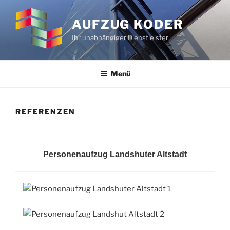
Zum
Inhalt
AUFZUG KODER
springen
Ihr unabhängiger Dienstleister
Menü
REFERENZEN
Personenaufzug Landshuter Altstadt